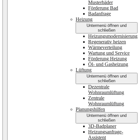
Musterbäder
Förderung Bad
Badanfrage
Heizung
Untermenü öffnen und
schließen
Heizungsmodernisierung
Regenerativ heizen
Wärmeverteilung
Wartung und Service
Förderung Heizung
Öl- und Gasheizung
Lüftung
Untermenü öffnen und
schließen
Dezentrale
Wohnraumlüftung
Zentrale
Wohnraumlüftung
Planungshilfen
Untermenü öffnen und
schließen
3D-Badplaner
Heizungsanfrage-
Assistent