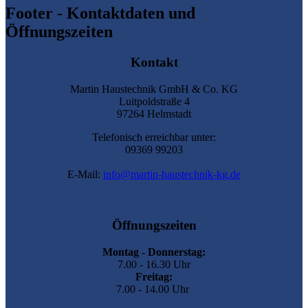
Footer - Kontaktdaten und
Öffnungszeiten
Kontakt
Martin Haustechnik GmbH & Co. KG
Luitpoldstraße 4
97264 Helmstadt
Telefonisch erreichbar unter:
09369 99203
E-Mail:
info@martin-haustechnik-kg.de
Öffnungszeiten
Montag - Donnerstag:
7.00 - 16.30 Uhr
Freitag:
7.00 - 14.00 Uhr