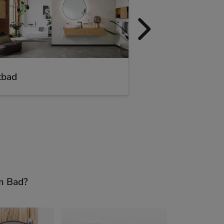
tbad
Luxusbad
em Bad?