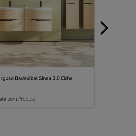
rgbad Badmöbel Sinea 3.0 Eiche
burgbad Badm
ehr zum Produkt
Mehr zum Pro