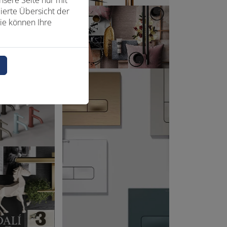
sere Seite nur mit
ierte Übersicht der
ie können Ihre
n